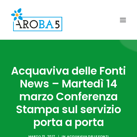
CONTATTI
FAQ
GALLERY
NEWS
I COMUNI AROBA5
GUIDA ALLA RACCOLTA
Acquaviva delle Fonti
IL PROGETTO AROBA5
News – Martedì 14
RICERCA
TURI
marzo Conferenza
SAMMICHELE
GIOIA DEL COLLE
CASAMASSIMA
Stampa sul servizio
ACQUAVIVA DELLE FONTI
porta a porta
NEWSLETTER
FAQ
MARZO 13, 2017
|
IN
ACQUAVIVA DELLE FONTI