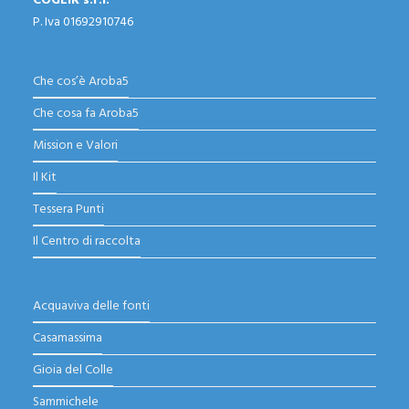
COGEIR s.r.l.
P. Iva 01692910746
Che cos’è Aroba5
Che cosa fa Aroba5
Mission e Valori
Il Kit
Tessera Punti
Il Centro di raccolta
Acquaviva delle fonti
Casamassima
Gioia del Colle
Sammichele